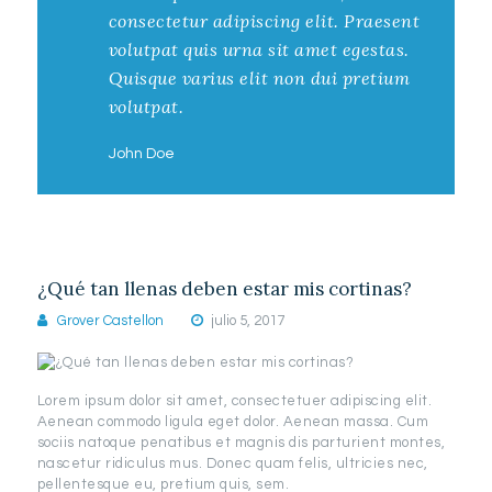
consectetur adipiscing elit. Praesent
volutpat quis urna sit amet egestas.
Quisque varius elit non dui pretium
volutpat.
John Doe
¿Qué tan llenas deben estar mis cortinas?
Grover Castellon
julio 5, 2017
Lorem ipsum dolor sit amet, consectetuer adipiscing elit.
Aenean commodo ligula eget dolor. Aenean massa. Cum
sociis natoque penatibus et magnis dis parturient montes,
nascetur ridiculus mus. Donec quam felis, ultricies nec,
pellentesque eu, pretium quis, sem.