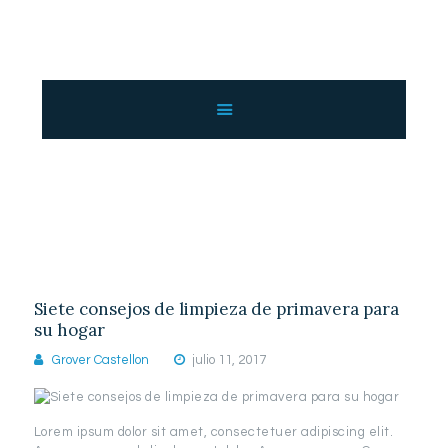
INICIO
NOSOTROS
SERVICIOS
Tag: light
GALERÍA
Home
All Posts
Tag: light
CATÁLOGO
CONTACTO
Siete consejos de limpieza de primavera para
su hogar
Grover Castellon
julio 11, 2017
Lorem ipsum dolor sit amet, consectetuer adipiscing elit.