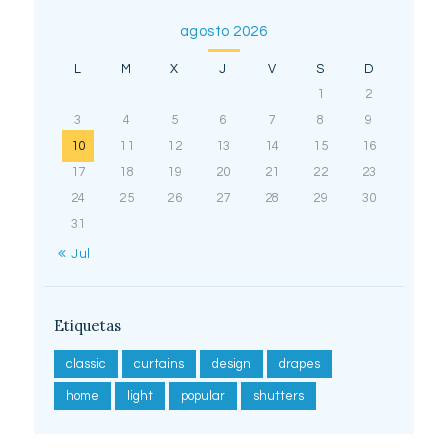
agosto 2026
L
M
X
J
V
S
D
1
2
3
4
5
6
7
8
9
10
11
12
13
14
15
16
17
18
19
20
21
22
23
24
25
26
27
28
29
30
31
« Jul
Etiquetas
classic
curtains
design
drapes
home
light
popular
shutters