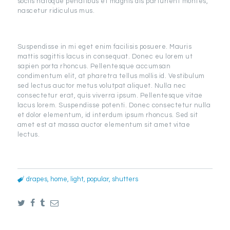
sociis natoque penatibus et magnis dis parturient montes,
nascetur ridiculus mus.
Suspendisse in mi eget enim facilisis posuere. Mauris
mattis sagittis lacus in consequat. Donec eu lorem ut
sapien porta rhoncus. Pellentesque accumsan
condimentum elit, at pharetra tellus mollis id. Vestibulum
sed lectus auctor metus volutpat aliquet. Nulla nec
consectetur erat, quis viverra ipsum. Pellentesque vitae
lacus lorem. Suspendisse potenti. Donec consectetur nulla
et dolor elementum, id interdum ipsum rhoncus. Sed sit
amet est at massa auctor elementum sit amet vitae
lectus.
drapes
,
home
,
light
,
popular
,
shutters