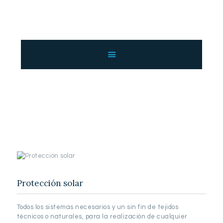
INICIO
NOSOTROS
SERVICIOS
Servicios
GALERÍA
Home
All Services
Servicios
CATÁLOGO
CONTACTO
Protección solar
Todos los sistemas necesarios y un sin fin de tejidos
técnicos o naturales, para la realización de cualquier