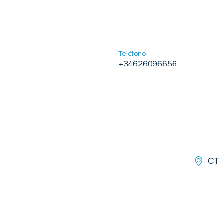
Teléfono
+34626096656
CT