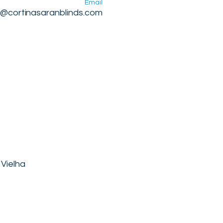
Email
o@cortinasaranblinds.com
 Vielha