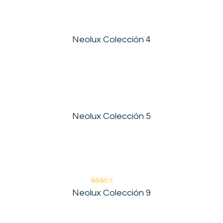
Neolux Colección 4
Neolux Colección 5
Valorado en
Neolux Colección 9
5.00
de 5