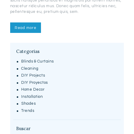
sociis natoque penatibus et magnis dis parturient montes,
nascetur ridiculus mus. Donec quam felis, ultricies nec,
pellentesque eu, pretium quis, sem.
Read more
Categorias
Blinds & Curtains
Cleaning
DIY Projects
DIY Proyectos
Home Decor
Installation
Shades
Trends
Buscar