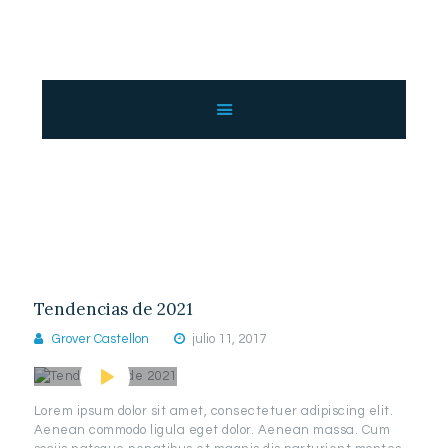
INICIO
NOSOTROS
SERVICIOS
Vídeo
GALERÍA
Home
Vídeo
CATÁLOGO
CONTACTO
Tendencias de 2021
Grover Castellon
julio 11, 2017
Lorem ipsum dolor sit amet, consectetuer adipiscing elit.
Aenean commodo ligula eget dolor. Aenean massa. Cum