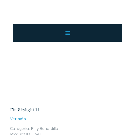
INICIO
NOSOTROS
SERVICIOS
Fit-Skylight 14
GALERÍA
Home
Catálogo
...
CATÁLOGO
Fit-Skylight 14
CONTACTO
Fit-Skylight 14
Ver más
Categoría:
Fit y Buhardilla
Product ID:
1591